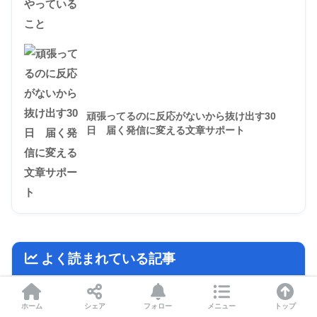
頑張ってるのに反応がないから抜け出す30
日 届く発信に変える文章サポート
よく読まれている記事
1
Magic AI Sheet特典付きレビュー AIライテ
ホーム
シェア
フォロー
メニュー
トップ
ィングで成果を上げる魔法のブログ記事作成