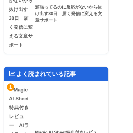
頑張ってるのに反応がないから抜
け出す30日 届く発信に変える文
章サポート
よく読まれている記事
1
Magic AI Sheet特典付きレビュ