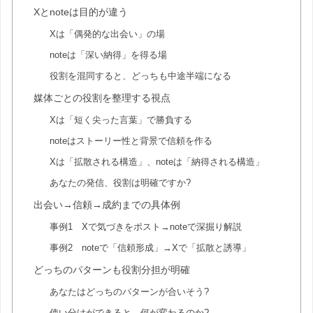
Xとnoteは目的が違う
Xは「偶発的な出会い」の場
noteは「深い納得」を得る場
役割を混同すると、どっちも中途半端になる
媒体ごとの役割を整理する視点
Xは「短く尖った言葉」で勝負する
noteはストーリー性と背景で信頼を作る
Xは「拡散される構造」、noteは「納得される構造」
あなたの発信、役割は明確ですか?
出会い→信頼→成約までの具体例
事例1 Xで気づきをポスト→noteで深掘り解説
事例2 noteで「信頼形成」→Xで「拡散と誘導」
どっちのパターンも役割分担が明確
あなたはどっちのパターンが合いそう?
使い分けができると、何が変わるのか?