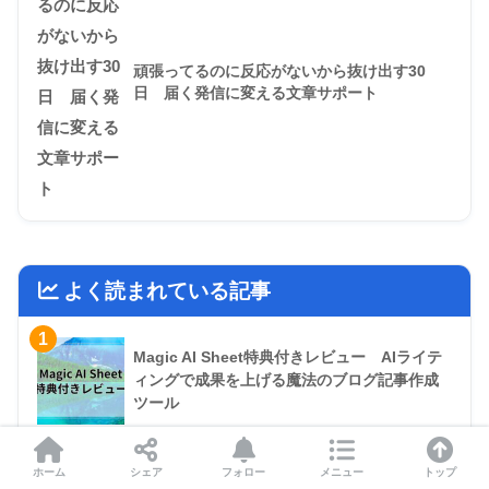
頑張ってるのに反応がないから抜け出す30
日 届く発信に変える文章サポート
よく読まれている記事
1
Magic AI Sheet特典付きレビュー AIライテ
ィングで成果を上げる魔法のブログ記事作成
ツール
2
ホーム
シェア
フォロー
メニュー
トップ
ゆるせど実践レビュー【5大特典付き】雑誌せ